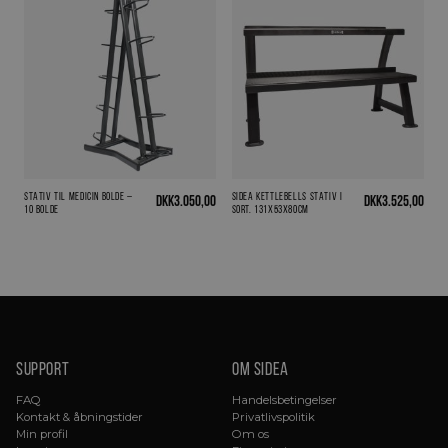
Stativ til Medicin bolde –
Sidea kettlebells stativ I
DKK
3.050,00
DKK
3.525,00
10 bolde
sort. 131x53x80cm
Support
Om sidea
FAQ
Handelsbetingelser
Kontakt & åbningstider
Privatlivspolitik
Min profil
Om os