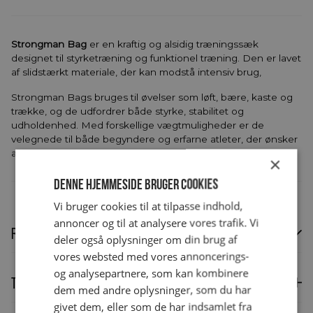
Strongman Bag
er en kraftig og alsidig træningssæk
designet til styrketræning og funktionel træning. Den er lavet
af slidstærkt materiale, der kan modstå intensiv brug,
Strongman Bags bruges til øvelser som løft, bære, kaste og
trække, og de udfordrer både styrke, stabilitet og
udholdenhed. Med forskellige vægtmuligheder er de
velegnede til både begyndere og erfarne atleter, der ønsker
at forbedre deres funktionelle styrke og helkropskondition.
×
Denne hjemmeside bruger cookies
Vi bruger cookies til at tilpasse indhold,
annoncer og til at analysere vores trafik. Vi
Rentefri finansiering
deler også oplysninger om din brug af
vores websted med vores annoncerings-
og analysepartnere, som kan kombinere
Rentefri finansiering tilbydes privatkunder.
Technical specifications
Læs mere om
dem med andre oplysninger, som du har
finansiering
.
givet dem, eller som de har indsamlet fra