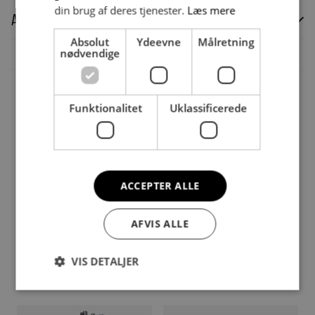
din brug af deres tjenester.
Læs mere
Anmeldelser (0)
Absolut
Ydeevne
Målretning
Der er endnu ikke nogle anmeldelser.
nødvendige
Vær den første til at anmelde “Strongman Bag – 80 kg.”
Du skal være
logged in
for at afgive en anmeldelse.
Andre købte også
Funktionalitet
Uklassificerede
ACCEPTER ALLE
AFVIS ALLE
VIS DETALJER
NÜOBELL® 232 – ADJUSTABLE
SIDEA påfyldningsventil til
DKK
9.800,00
DKK
150,00
DUMBBELLS SÆT 2-32KG
Flow-Ball