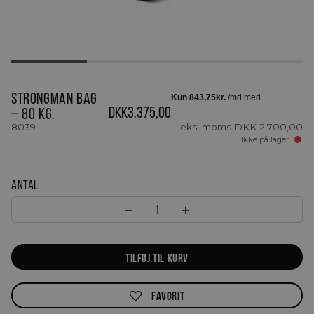
Strongman Bag
DKK
3.375,00
– 80 kg.
8039
eks. moms
DKK
2.700,00
Ikke på lager
Antal
Strongman Bag - 80 kg. antal
TILFØJ TIL KURV
FAVORIT