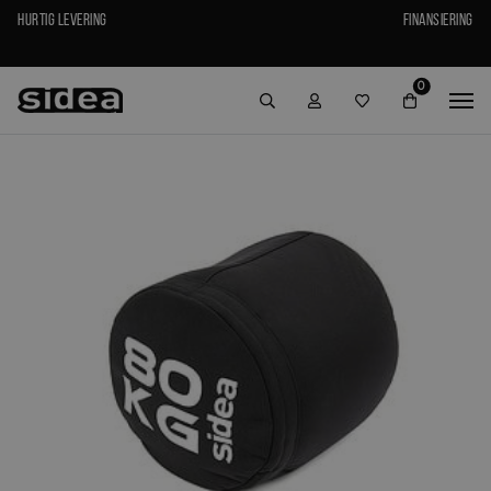
Hurtig levering
Finansiering
0