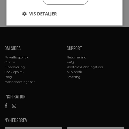
VIS DETALJER
Om sidea
Support
Privatlivspolitik
Returnering
Om os
FAQ
Finansiering
Kontakt & åbningstider
Cookiepolitik
Min profil
Blog
Levering
Handelsbetingelser
Inspiration
Nyhedsbrev