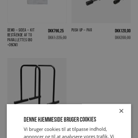
Demo – Sidea – KIT
Push Up – par
DKK
796,25
DKK
120,00
bestående af to
DKK
1.225,00
DKK
200,00
parallettes (80
+35cm)
×
Denne hjemmeside bruger cookies
Push-up bars 80 cm –
Fra
DKK
925,00
Vi bruger cookies til at tilpasse indhold,
sæt (2 stk.)
annoncer og til at analysere vores trafik. Vi