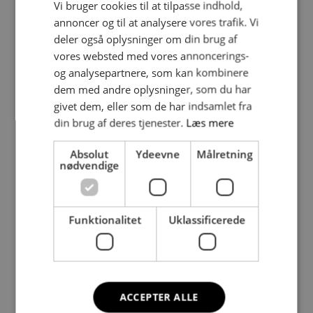
Vi bruger cookies til at tilpasse indhold,
annoncer og til at analysere vores trafik. Vi
deler også oplysninger om din brug af
vores websted med vores annoncerings-
og analysepartnere, som kan kombinere
dem med andre oplysninger, som du har
Yogamåtte, blå
Pilates Måtte, sort
DKK
212,50
DKK
312,50
givet dem, eller som de har indsamlet fra
din brug af deres tjenester.
Læs mere
Absolut
Ydeevne
Målretning
nødvendige
Funktionalitet
Uklassificerede
Pilatesbold, fra 0,5 –
Yoga Bælte
Fra
DKK
75,00
DKK
75,00
1kg.
ACCEPTER ALLE