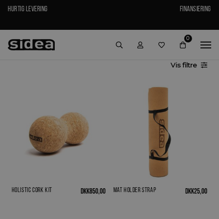
Hurtig levering
Finansiering
0
Vis
filtre
Holistic Cork Kit
Mat holder strap
DKK
850,00
DKK
25,00