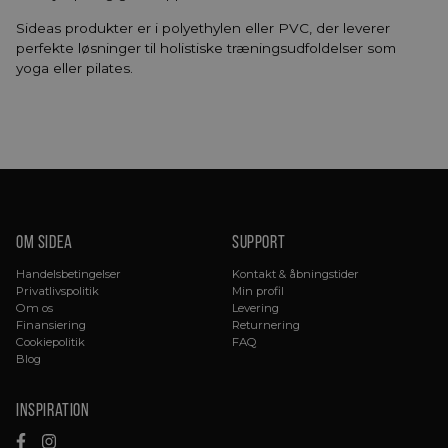
Sideas produkter er i polyethylen eller PVC, der leverer
perfekte løsninger til holistiske træningsudfoldelser som
yoga eller pilates.
Om sidea
Support
Handelsbetingelser
Kontakt & åbningstider
Privatlivspolitik
Min profil
Om os
Levering
Finansiering
Returnering
Cookiepolitik
FAQ
Blog
Inspiration