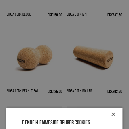
Sidea Cork Block
Sidea Cork Mat
DKK
150,00
DKK
337,50
Sidea Cork Peanut Ball
Sidea Cork Roller
DKK
125,00
DKK
262,50
×
Denne hjemmeside bruger cookies