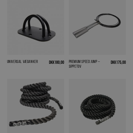
Universal væganker
Premium Speed Jump –
DKK
180,00
DKK
175,00
Sippetov