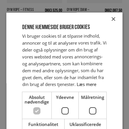
Gym Rope – fitness
Gym Rope diam –
DKK
3.525,00
DKK
2.087,50
reb.50mm 15m. Sort
fitness reb.38mm 10m.
×
Sort
Denne hjemmeside bruger cookies
Vi bruger cookies til at tilpasse indhold,
annoncer og til at analysere vores trafik. Vi
deler også oplysninger om din brug af
vores websted med vores annoncerings-
og analysepartnere, som kan kombinere
dem med andre oplysninger, som du har
givet dem, eller som de har indsamlet fra
din brug af deres tjenester.
Læs mere
Klatre Reb
Aerobic Jump – Sippetov
Fra
DKK
712,50
DKK
75,00
Absolut
Ydeevne
Målretning
nødvendige
Funktionalitet
Uklassificerede