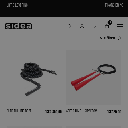
Hurtig levering
Finansiering
0
Vis
filtre
Sled Pulling Rope
Speed Jump – Sippetov
DKK
2.350,00
DKK
125,00