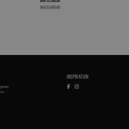
DKK
13.200,00
DKK
22.000,00
Inspiration
gelser
tik