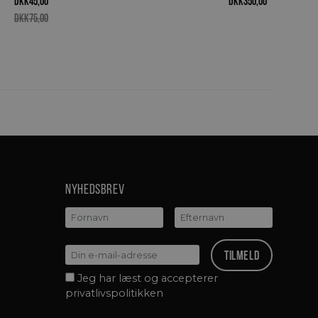
DKK
45,00
DKK
350,00
DKK
75,00
Nyhedsbrev
Jeg har læst og accepterer
privatlivspolitikken