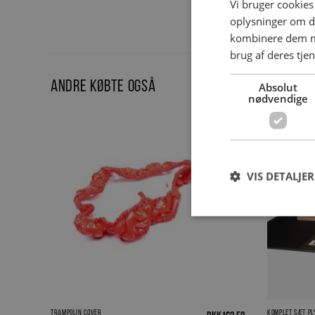
Vi bruger cookies 
oplysninger om d
kombinere dem me
brug af deres tje
Andre købte også
Outrace
Absolut
nødvendige
Outrace kom
Outrace tilb
VIS DETALJER
Trampolin cover
Komplet sæt Pl