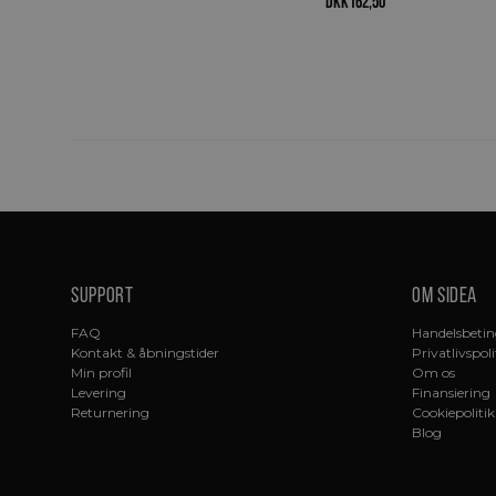
DKK
162,50
Support
Om sidea
FAQ
Handelsbetin
Kontakt & åbningstider
Privatlivspoli
Min profil
Om os
Levering
Finansiering
Returnering
Cookiepolitik
Blog