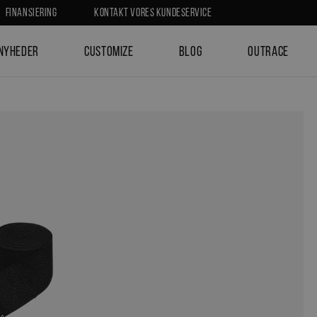
Finansiering
Kontakt vores kundeservice
Nyheder
Customize
Blog
Outrace
ock
Funktionelt udstyr
Kettlebell
Flowbag, Flowball, Sandbag
Elastikker & fitness bands
Bolde
Vægtveste
Balancetræning
Hammer & Bats
Paralletes & Push-up bar
Slæde
Ringe
Ankeludstyr
Pakkeløsning - funktionelt udstyr