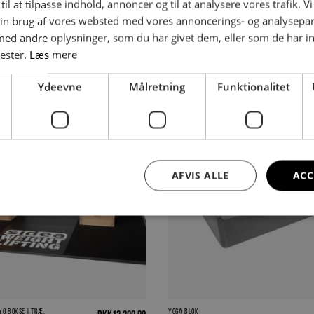
til at tilpasse indhold, annoncer og til at analysere vores trafik. V
Syntetisk græs
Gummigulv & Platform
in brug af vores websted med vores annoncerings- og analysepa
Tatami
d andre oplysninger, som du har givet dem, eller som de har in
nester.
Læs mere
Ydeevne
Målretning
Funktionalitet
ponenter
ehør
Outlet
pris
AFVIS ALLE
ACC
yo bokse i træ.
Yoga Blok