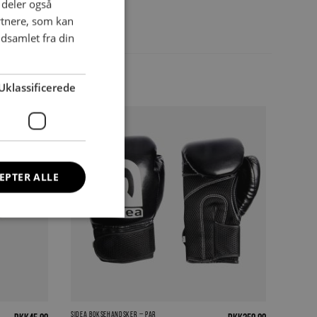
i deler også
Der er endnu ikke nogle anmeldelser.
rtnere, som kan
Vær den første til at anmelde “Yoga Bælte”
dsamlet fra din
Du skal være
logged in
for at afgive en
anmeldelse.
Uklassificerede
Outlet
pris
EPTER ALLE
Sidea boksehandsker – par