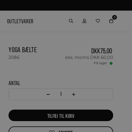
0
OUTLETVARER
Yoga Bælte
Styrketræning
DKK
75,00
Weight-Lifting Belt
2086
eks. moms
DKK
60,00
Tilbehør
På lager
Håndvægte - Dumbbells
Vægtstænger og tilbehør
Antal
Vægtskiver - bumperplates
Bænke
Ghd-bench / sissy-squat
Yoga Bælte antal
Hip Thrust
Bars - Stænger
TILFØJ TIL KURV
Pakkeløsning - Styrketræning