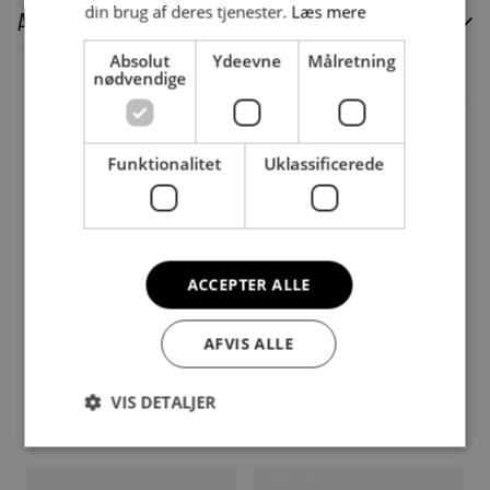
din brug af deres tjenester.
Læs mere
Anmeldelser (0)
Absolut
Ydeevne
Målretning
Der er endnu ikke nogle anmeldelser.
nødvendige
Vær den første til at anmelde “Standing Rack”
Du skal være
logged in
for at afgive en anmeldelse.
Andre købte også
Funktionalitet
Uklassificerede
ACCEPTER ALLE
AFVIS ALLE
VIS DETALJER
Boksepude -Træner –
Sandsæk, 30-50 kg
DKK
312,50
Fra
DKK
2.350,00
Sparkepude