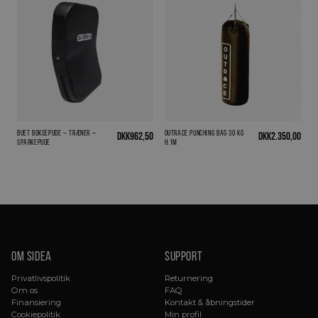
Buet boksepude – Træner –
Outrace Punching Bag 30 KG
DKK
962,50
DKK
2.350,00
sparkepude
H.1m
Om sidea
Support
Privatlivspolitik
Returnering
Om os
FAQ
Finansiering
Kontakt & åbningstider
Cookiepolitik
Min profil