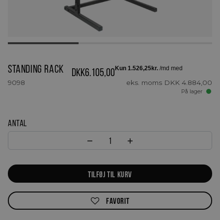
Standing Rack
DKK
6.105,00
9098
eks. moms
DKK
4.884,00
På lager
Antal
Standing Rack antal
TILFØJ TIL KURV
FAVORIT