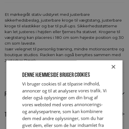
Et mørkegråt stativ udstyret med justerbare
sikkerhedsbeslag, justerbare kroge til vægtstang, justerbare
kroge til elastikker og bar til pull-ups. Sikkerhedsstøtterne
kan let justeres i højden eller fjernes fra stativet. Krogene til
vægtstang kan placeres i 180 cm som højeste position og 30
cm som laveste.
Især velegnet til personlig træning, mindre motionscentre og
boutique studios. Racken kan også benyttes sammen med
Justerbar Bænk.
×
Denne hjemmeside bruger cookies
Vi bruger cookies til at tilpasse indhold,
annoncer og til at analysere vores trafik. Vi
Rentefri finansiering
deler også oplysninger om din brug af
vores websted med vores annoncerings-
og analysepartnere, som kan kombinere
Rentefri finansiering tilbydes privatkunder.
Technical specifications
Læs mere om
dem med andre oplysninger, som du har
finansiering
.
givet dem, eller som de har indsamlet fra