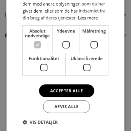
dem med andre oplysninger, som du har
givet dem, eller som de har indsamlet fra
Rentefri finansiering
din brug af deres tjenester.
Læs mere
Absolut
Ydeevne
Målretning
Rentefri finansiering tilbydes privatkunder.
Anmeldelser (0)
Læs mere om
nødvendige
finansiering
.
Der er endnu ikke nogle anmeldelser.
Vær den første til at anmelde “Pull Up Giant Ball”
Funktionalitet
Uklassificerede
Du skal være
logged in
for at afgive en anmeldelse.
Andre købte også
ACCEPTER ALLE
AFVIS ALLE
VIS DETALJER