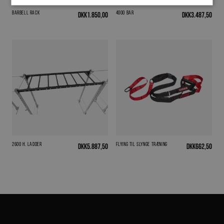
Barbell Rack
4000 Bar
DKK
1.850,00
DKK
3.487,50
2600 H. Ladder
Flying til slynge træning
DKK
5.887,50
DKK
662,50