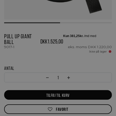
Pull Up Giant
DKK
1.525,00
Ball
9017-1
eks. moms
DKK
1.220,00
Ikke på lager
Antal
Pull Up Giant Ball antal
TILFØJ TIL KURV
FAVORIT