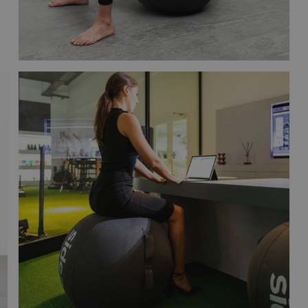
tyr
Cardio
Air Bike
tov
Air Ski
ning
Løbebånd
Romaskine
ing
ty
& Plyobox
s
ing
ks
Gulve
ioner
Syntetisk græ