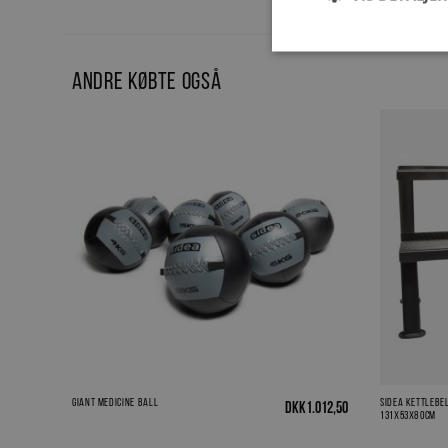
Andre købte også
Giant Medicine Ball
Sidea kettlebel
DKK
1.012,50
131x53x80cm