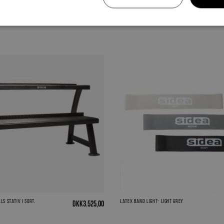
ls stativ I sort.
Latex Band LIGHT- Light Grey
DKK
3.525,00