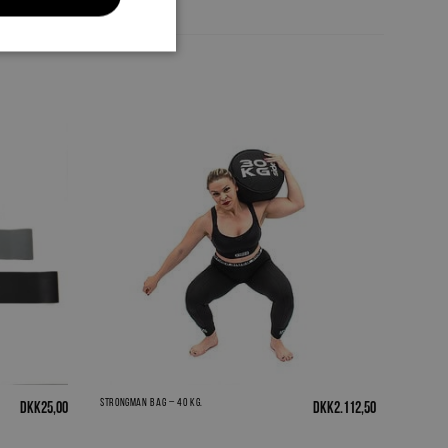
Vær den første til at anmelde “Sidea Active
Sitting Ball”
Du skal være
logged in
for at afgive en
anmeldelse.
Strongman Bag – 40 kg.
DKK
25,00
DKK
2.112,50