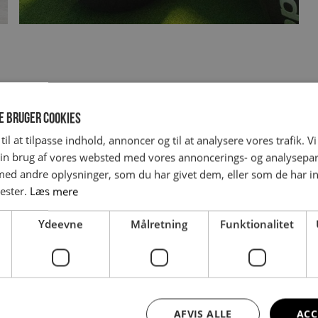
Syntetisk græs
Gummigulv & Platform
Tatami
ponenter
e bruger cookies
ehør
til at tilpasse indhold, annoncer og til at analysere vores trafik. V
in brug af vores websted med vores annoncerings- og analysepa
d andre oplysninger, som du har givet dem, eller som de har in
nester.
Læs mere
Ydeevne
Målretning
Funktionalitet
AFVIS ALLE
ACC