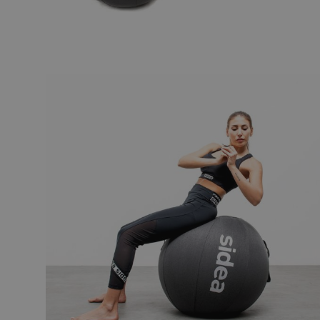
Andet uds
Taske
Reb & sjippe
Fitness boks
Handsker
Slynge træn
Foam Roller
Speed & Agili
Step bænke 
Trampolin
Måtter
Yoga & Pilate
Gruppetræn
Rigs & Rac
Racks & Stat