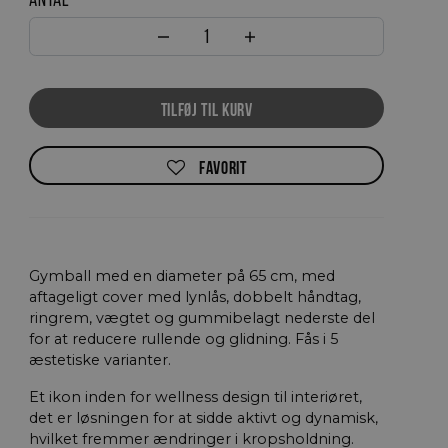
Sidea Active Sitting Ball antal
Tilbehør
Kalk – Carbonate magnesium
TILFØJ TIL KURV
Låse til vægstænger
Greb
Ribber
FAVORIT
Gymball med en diameter på 65 cm, med
aftageligt cover med lynlås, dobbelt håndtag,
ringrem, vægtet og gummibelagt nederste del
for at reducere rullende og glidning. Fås i 5
æstetiske varianter.
Et ikon inden for wellness design til interiøret,
Opbevaring
det er løsningen for at sidde aktivt og dynamisk,
Universal opbevaring
hvilket fremmer ændringer i kropsholdning.