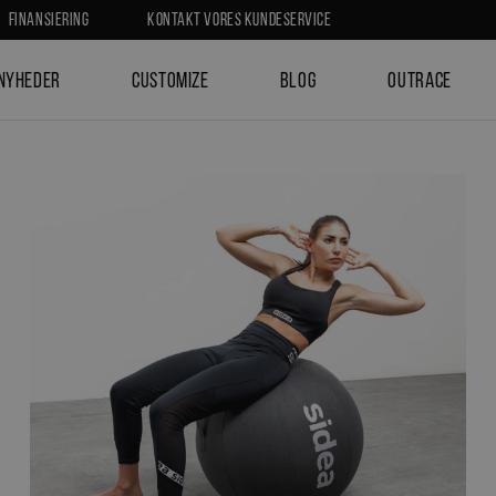
Finansiering
Kontakt vores kundeservice
Nyheder
Customize
Blog
Outrace
ock
Funktionelt udstyr
Kettlebell
Flowbag, Flowball, Sandbag
Elastikker & fitness bands
Bolde
Vægtveste
Balancetræning
Hammer & Bats
Paralletes & Push-up bar
Slæde
Ringe
Ankeludstyr
Pakkeløsning - funktionelt udstyr