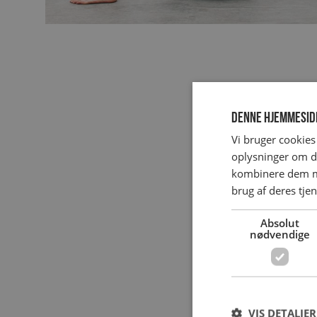
Outrace
Outrace kom
Denne hjemmesid
Outrace tilb
Vi bruger cookies 
oplysninger om d
kombinere dem me
brug af deres tje
Absolut
nødvendige
VIS DETALJER