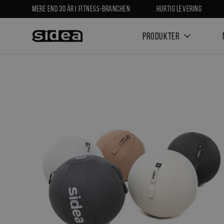
Mere end 30 år i fitness-branchen
Hurtig levering
Produkter
Nyheder
Limited St
Alle produkter
OUTLETVARER