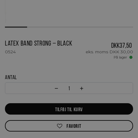
Latex Band STRONG – Black
DKK
37,50
0524
eks. moms
DKK
30,00
På lager
Antal
Latex Band STRONG - Black anta
TILFØJ TIL KURV
FAVORIT