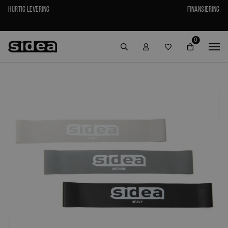
Hurtig levering
Finansiering
0