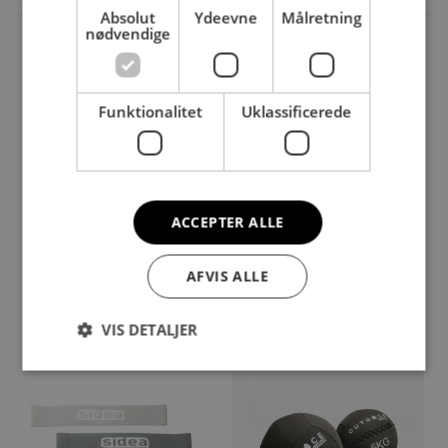
Absolut
Ydeevne
Målretning
Vær den første til at anmelde “Latex Band STRONG – Black”
nødvendige
Du skal være
logged in
for at afgive en anmeldelse.
Andre købte også
Funktionalitet
Uklassificerede
ACCEPTER ALLE
AFVIS ALLE
Pull Up Bar 110 cm
Fit-Tube Pro with sleeves
DKK
475,00
DKK
100,00
light – 150 cm 2 handles
VIS DETALJER