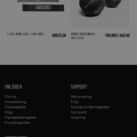
Latex Band LIGHT- Light Grey
Kæmpe medicinbold,
DKK
25,00
Fra
DKK
1.950,00
fra 5-9 kg
Om sidea
Support
Om os
Returnering
Finansiering
FAQ
Cookiepolitik
Kontakt & åbningstider
Blog
Min profil
Handelsbetingelser
Levering
Privatlivspolitik