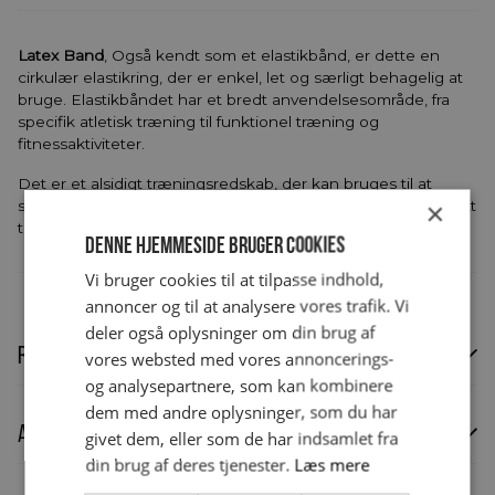
Latex Band
, Også kendt som et elastikbånd, er dette en
cirkulær elastikring, der er enkel, let og særligt behagelig at
bruge. Elastikbåndet har et bredt anvendelsesområde, fra
specifik atletisk træning til funktionel træning og
fitnessaktiviteter.
Det er et alsidigt træningsredskab, der kan bruges til at
×
styrke muskler, forbedre mobilitet og øge fleksibilitet. Perfekt
til både begyndere og erfarne atleter.
Denne hjemmeside bruger cookies
Vi bruger cookies til at tilpasse indhold,
annoncer og til at analysere vores trafik. Vi
deler også oplysninger om din brug af
Rentefri finansiering
vores websted med vores annoncerings-
og analysepartnere, som kan kombinere
dem med andre oplysninger, som du har
Rentefri finansiering tilbydes privatkunder.
Anmeldelser (0)
Læs mere om
givet dem, eller som de har indsamlet fra
finansiering
.
din brug af deres tjenester.
Læs mere
Der er endnu ikke nogle anmeldelser.